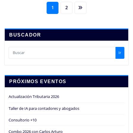
Paginación
1
2
de
entradas
BUSCADOR
Ir
PRÓXIMOS EVENTOS
Actualización Tributaria 2026
Taller de IA para contadores y abogados
Consultorio +10
Combo 2026 con Carlos Arturo