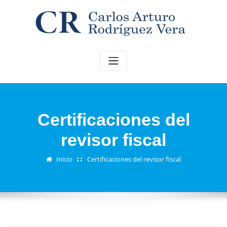
Saltar
al
contenido
Certificaciones del
revisor fiscal
Inicio
Certificaciones del revisor fiscal