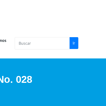
anos
Ir
No. 028