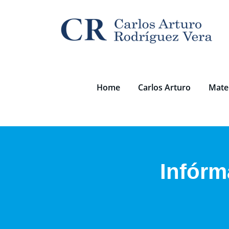
Saltar
al
contenido
Home
Carlos Arturo
Mater
Infórm