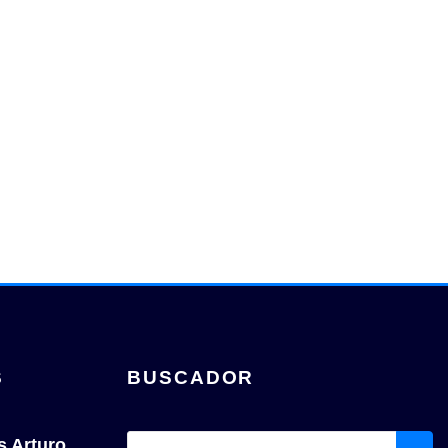
S
BUSCADOR
s Arturo