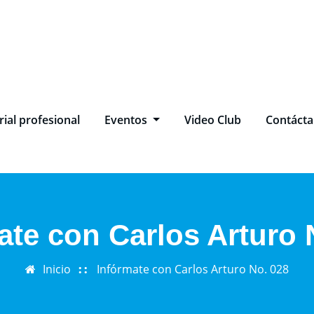
ial profesional
Eventos
Video Club
Contáct
ate con Carlos Arturo 
Inicio
Infórmate con Carlos Arturo No. 028