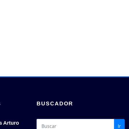
S
BUSCADOR
s Arturo
Ir