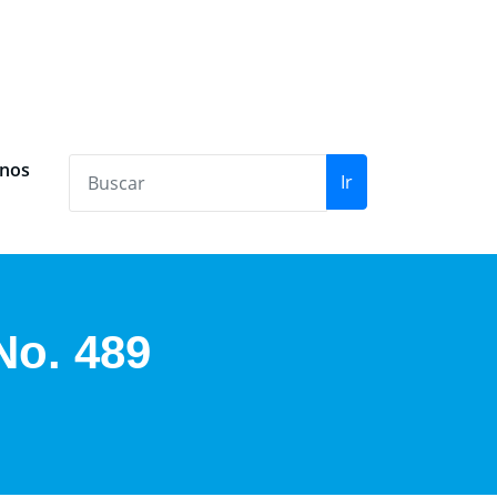
anos
Ir
No. 489