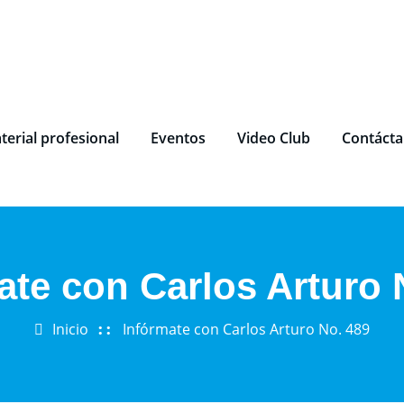
terial profesional
Eventos
Video Club
Contáct
ate con Carlos Arturo 
Inicio
Infórmate con Carlos Arturo No. 489