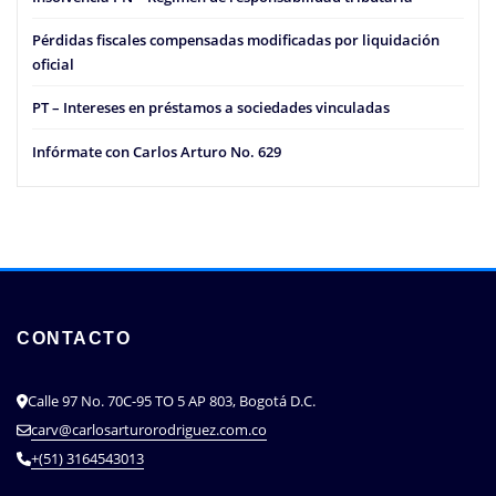
Pérdidas fiscales compensadas modificadas por liquidación
oficial
PT – Intereses en préstamos a sociedades vinculadas
Infórmate con Carlos Arturo No. 629
CONTACTO
Calle 97 No. 70C-95 TO 5 AP 803, Bogotá D.C.
carv@carlosarturorodriguez.com.co
+(51) 3164543013