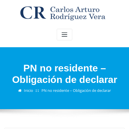
Saltar
al
contenido
PN no residente –
Obligación de declarar
Inicio
PN no residente – Obligación de declarar