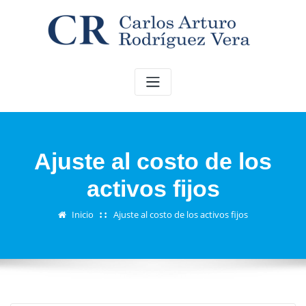
Saltar
al
contenido
Ajuste al costo de los
activos fijos
Inicio
Ajuste al costo de los activos fijos