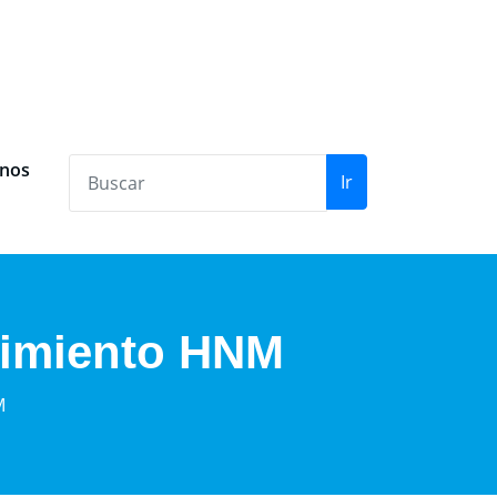
anos
Ir
limiento HNM
M