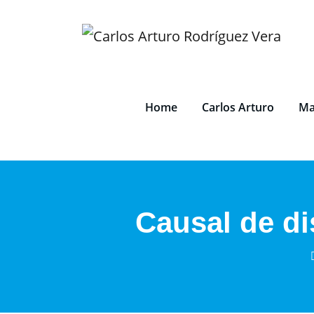
Saltar
al
contenido
Home
Carlos Arturo
Ma
Causal de d