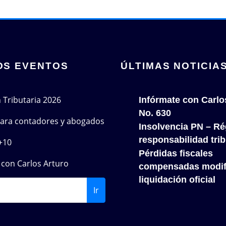
OS EVENTOS
ÚLTIMAS NOTICIA
n Tributaria 2026
Infórmate con Carlo
No. 630
 para contadores y abogados
Insolvencia PN – Re
responsabilidad trib
+10
Pérdidas fiscales
con Carlos Arturo
compensadas modif
liquidación oficial
Ir