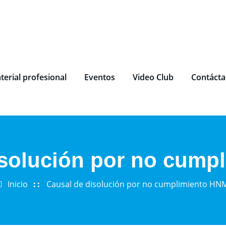
terial profesional
Eventos
Video Club
Contáct
isolución por no cump
Inicio
Causal de disolución por no cumplimiento HN