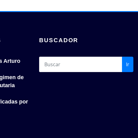
S
BUSCADOR
s Arturo
Ir
́gimen de
utaria
icadas por