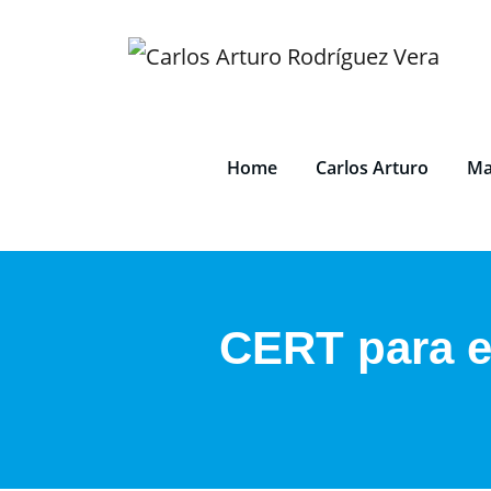
Saltar
al
contenido
Home
Carlos Arturo
Ma
CERT para e