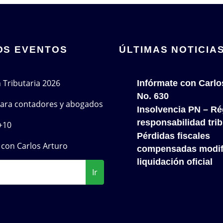
OS EVENTOS
ÚLTIMAS NOTICIA
n Tributaria 2026
Infórmate con Carlo
No. 630
 para contadores y abogados
Insolvencia PN – Re
responsabilidad trib
+10
Pérdidas fiscales
con Carlos Arturo
compensadas modif
liquidación oficial
Ir