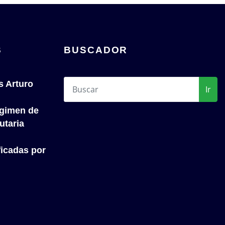
S
BUSCADOR
s Arturo
Ir
́gimen de
utaria
icadas por