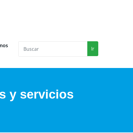
anos
Ir
 y servicios