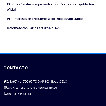
Pérdidas fiscales compensadas modificadas por liquidación
oficial
PT – Intereses en préstamos a sociedades vinculadas
Infórmate con Carlos Arturo No. 629
CONTACTO
Calle 97 No. 70C-95 TO 5 AP 803, Bogotá D.C.
carv@carlosarturorodriguez.com.co
+(51) 3164543013