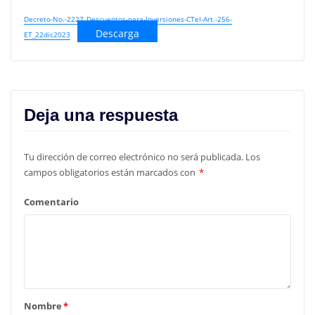
Decreto-No.-2227_Descuentos-para-Inversiones-CTeI-Art.-256-
Descarga
ET_22dic2023
Deja una respuesta
Tu dirección de correo electrónico no será publicada.
Los
campos obligatorios están marcados con
*
Comentario
Nombre
*