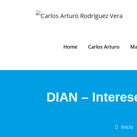
Saltar
al
contenido
Home
Carlos Arturo
Ma
DIAN – Intere
Inicio