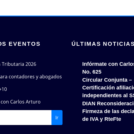
OS EVENTOS
ÚLTIMAS NOTICIA
n Tributaria 2026
Infórmate con Carlo
No. 625
 para contadores y abogados
Circular Conjunta –
Certificación afiliac
+10
independientes al S
con Carlos Arturo
DIAN Reconsideracio
Firmeza de las decl
Ir
de IVA y RteFte