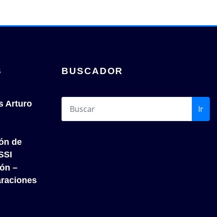
S
BUSCADOR
s Arturo
Ir
ión de
SSI
́n –
araciones