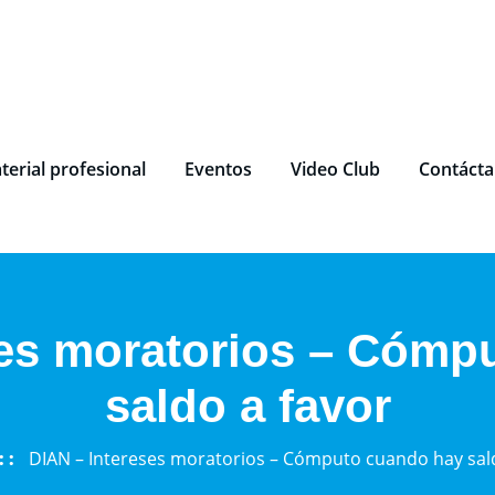
terial profesional
Eventos
Video Club
Contáct
ses moratorios – Cómp
saldo a favor
DIAN – Intereses moratorios – Cómputo cuando hay sal