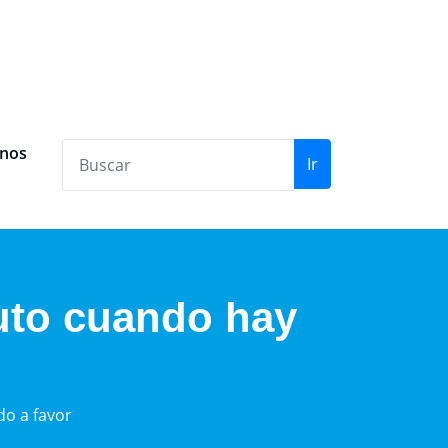
anos
Ir
uto cuando hay
do a favor