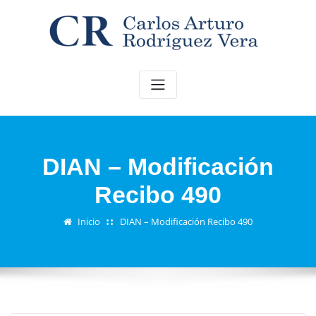
Saltar
al
contenido
DIAN – Modificación
Recibo 490
Inicio
DIAN – Modificación Recibo 490