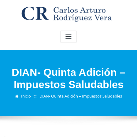
Saltar
al
contenido
DIAN- Quinta Adición –
Impuestos Saludables
Inicio
DIAN- Quinta Adición – Impuestos Saludables