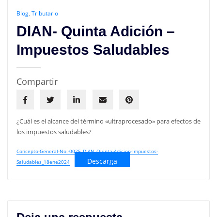
Blog
,
Tributario
DIAN- Quinta Adición –
Impuestos Saludables
Compartir
¿Cuál es el alcance del término «ultraprocesado» para efectos de
los impuestos saludables?
Concepto-General-No.-0025_DIAN_Quinta-Adicion-Impuestos-
Descarga
Saludables_18ene2024