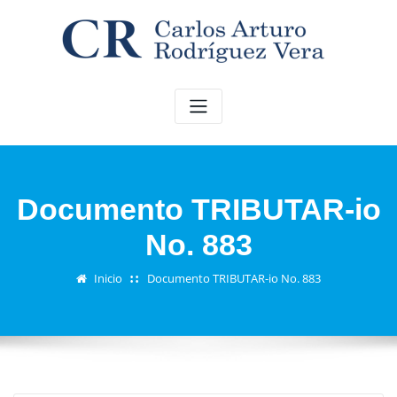
Saltar
al
contenido
Documento TRIBUTAR-io
No. 883
Inicio
Documento TRIBUTAR-io No. 883