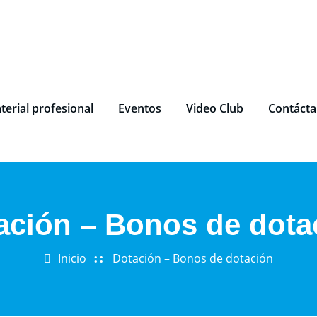
terial profesional
Eventos
Video Club
Contáct
ación – Bonos de dota
Inicio
Dotación – Bonos de dotación