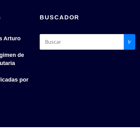
S
BUSCADOR
s Arturo
Ir
́gimen de
utaria
icadas por