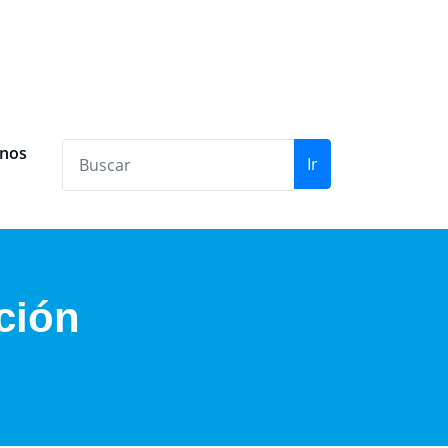
anos
Ir
ción