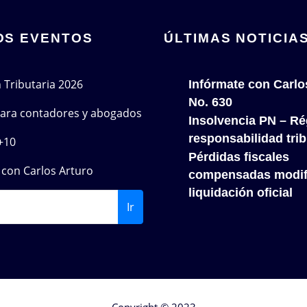
OS EVENTOS
ÚLTIMAS NOTICIA
n Tributaria 2026
Infórmate con Carlo
No. 630
 para contadores y abogados
Insolvencia PN – Re
responsabilidad trib
+10
Pérdidas fiscales
con Carlos Arturo
compensadas modif
liquidación oficial
Ir