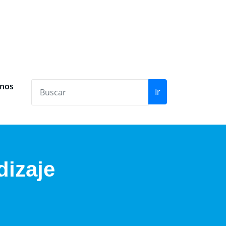
anos
Ir
dizaje