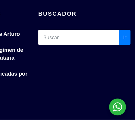
S
BUSCADOR
s Arturo
Ir
́gimen de
utaria
icadas por