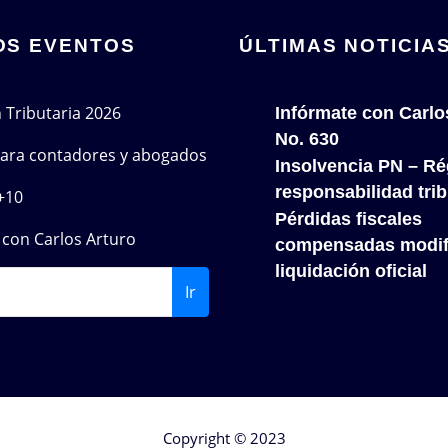
OS EVENTOS
ÚLTIMAS NOTICIA
n Tributaria 2026
Infórmate con Carlo
No. 630
 para contadores y abogados
Insolvencia PN – Re
responsabilidad trib
+10
Pérdidas fiscales
con Carlos Arturo
compensadas modif
liquidación oficial
Ir
Copyright © 2023