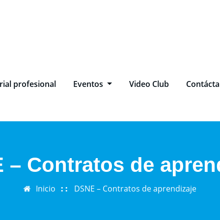
ial profesional
Eventos
Video Club
Contáct
– Contratos de apren
Inicio
DSNE – Contratos de aprendizaje