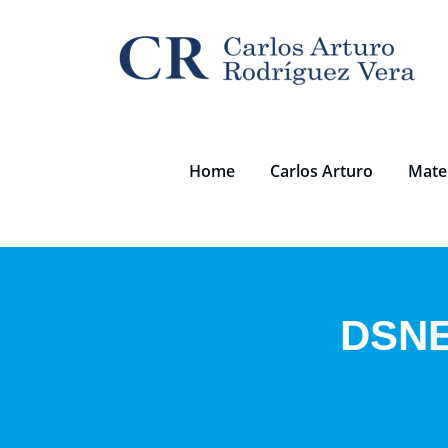
Saltar
al
contenido
Home
Carlos Arturo
Mater
DSNE 