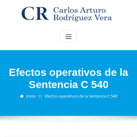
Saltar
al
contenido
Efectos operativos de la
Sentencia C 540
Inicio
Efectos operativos de la Sentencia C 540