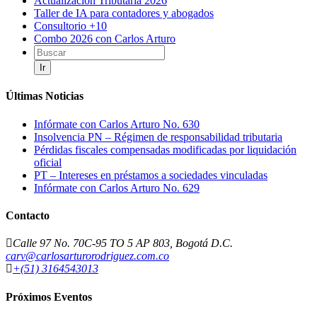
Actualización Tributaria 2026
Taller de IA para contadores y abogados
Consultorio +10
Combo 2026 con Carlos Arturo
Ir
Últimas Noticias
Infórmate con Carlos Arturo No. 630
Insolvencia PN – Régimen de responsabilidad tributaria
Pérdidas fiscales compensadas modificadas por liquidación
oficial
PT – Intereses en préstamos a sociedades vinculadas
Infórmate con Carlos Arturo No. 629
Contacto
Calle 97 No. 70C-95 TO 5 AP 803, Bogotá D.C.
carv@carlosarturorodriguez.com.co
+(51) 3164543013
Próximos Eventos