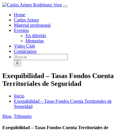
Saltar
al
Home
contenido
Carlos Arturo
Material profesional
Eventos
En diferido
Memorias
Video Club
Contáctanos
Ir
Exequibilidad – Tasas Fondos Cuenta
Territoriales de Seguridad
Inicio
Exequibilidad – Tasas Fondos Cuenta Territoriales de
Seguridad
Blog
,
Tributario
Exequibilidad – Tasas Fondos Cuenta Territoriales de