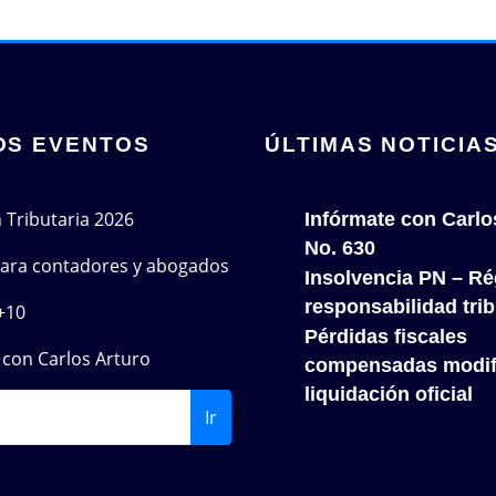
OS EVENTOS
ÚLTIMAS NOTICIA
n Tributaria 2026
Infórmate con Carlo
No. 630
 para contadores y abogados
Insolvencia PN – Re
responsabilidad trib
+10
Pérdidas fiscales
con Carlos Arturo
compensadas modif
liquidación oficial
Ir