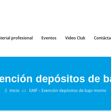
terial profesional
Eventos
Video Club
Contáct
nción depósitos de 
Inicio
GMF – Exención depósitos de bajo monto