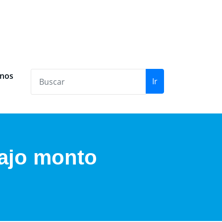
anos
Ir
bajo monto