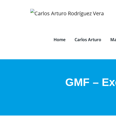
Saltar
al
contenido
Home
Carlos Arturo
Ma
GMF – Exe