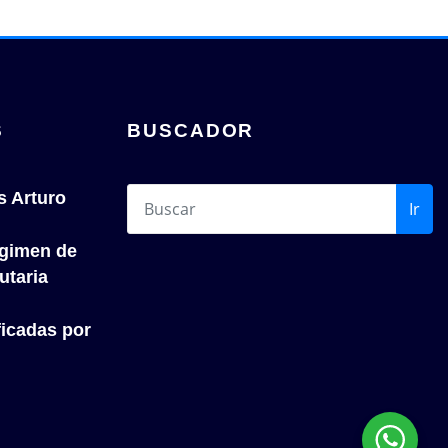
S
BUSCADOR
s Arturo
Ir
́gimen de
utaria
icadas por