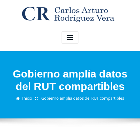
Saltar
al
contenido
Gobierno amplía datos
del RUT compartibles
Inicio
Gobierno amplía datos del RUT compartibles