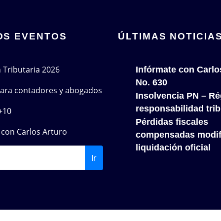
OS EVENTOS
ÚLTIMAS NOTICIA
n Tributaria 2026
Infórmate con Carlo
No. 630
 para contadores y abogados
Insolvencia PN – Re
responsabilidad trib
+10
Pérdidas fiscales
con Carlos Arturo
compensadas modif
liquidación oficial
Ir