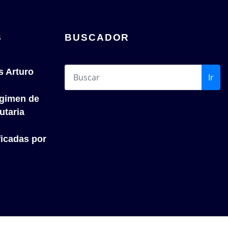
S
BUSCADOR
s Arturo
Ir
́gimen de
utaria
icadas por