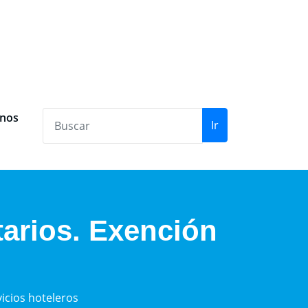
anos
Ir
arios. Exención
icios hoteleros