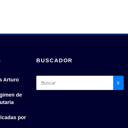
S
BUSCADOR
s Arturo
Ir
́gimen de
utaria
icadas por