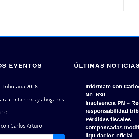
OS EVENTOS
ÚLTIMAS NOTICIA
n Tributaria 2026
Infórmate con Carlo
No. 630
 para contadores y abogados
Insolvencia PN – Re
responsabilidad trib
+10
Pérdidas fiscales
con Carlos Arturo
compensadas modif
liquidación oficial