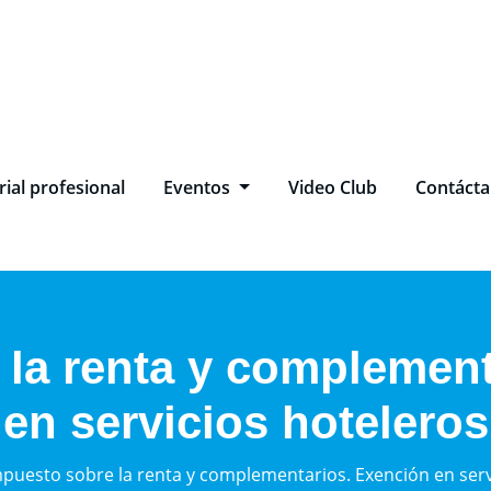
ial profesional
Eventos
Video Club
Contáct
 la renta y complement
en servicios hoteleros
puesto sobre la renta y complementarios. Exención en serv