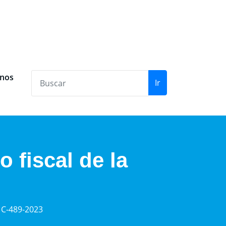
anos
Ir
 fiscal de la
a C-489-2023