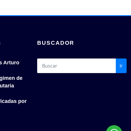
S
BUSCADOR
s Arturo
Ir
́gimen de
utaria
icadas por