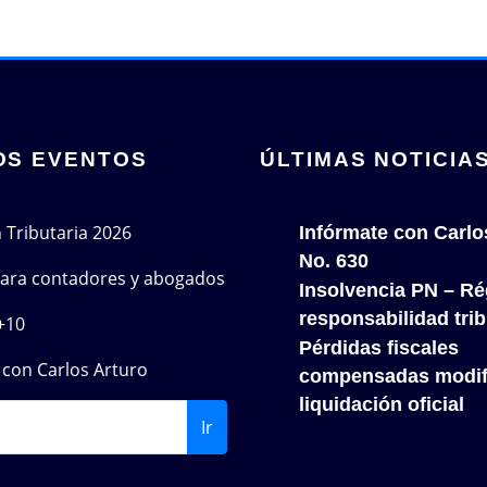
OS EVENTOS
ÚLTIMAS NOTICIA
n Tributaria 2026
Infórmate con Carlo
No. 630
 para contadores y abogados
Insolvencia PN – Re
responsabilidad trib
+10
Pérdidas fiscales
con Carlos Arturo
compensadas modif
liquidación oficial
Ir