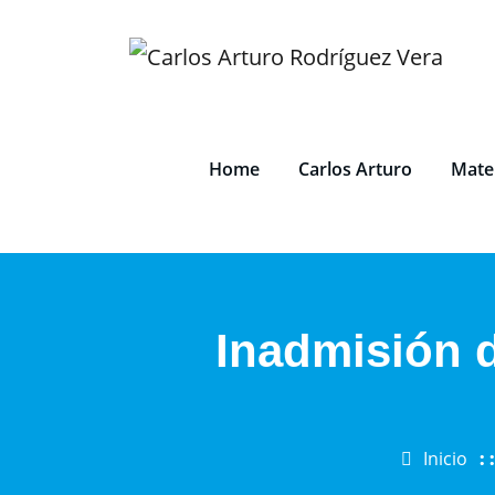
Saltar
al
contenido
Home
Carlos Arturo
Mater
Inadmisión 
Inicio