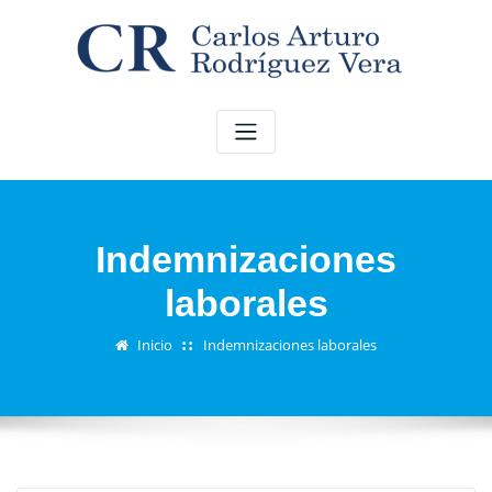
Saltar
al
contenido
Indemnizaciones
laborales
Inicio
Indemnizaciones laborales