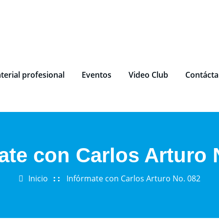
terial profesional
Eventos
Video Club
Contáct
ate con Carlos Arturo 
Inicio
Infórmate con Carlos Arturo No. 082