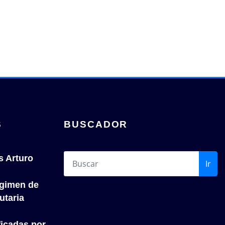
S
BUSCADOR
s Arturo
Ir
́gimen de
utaria
icadas por