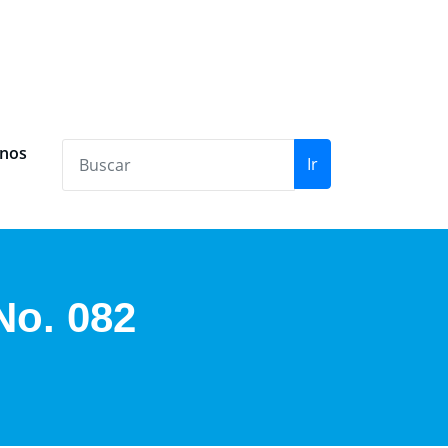
anos
Ir
No. 082