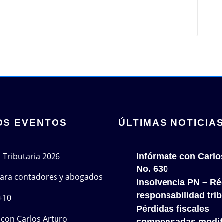
OS EVENTOS
ÚLTIMAS NOTICIA
n Tributaria 2026
Infórmate con Carlo
No. 630
 para contadores y abogados
Insolvencia PN – Re
responsabilidad trib
+10
Pérdidas fiscales
con Carlos Arturo
compensadas modif