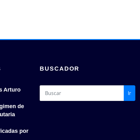
S
BUSCADOR
s Arturo
Ir
́gimen de
utaria
icadas por