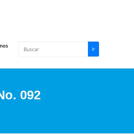
anos
Ir
No. 092