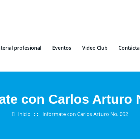
terial profesional
Eventos
Video Club
Contáct
ate con Carlos Arturo 
Inicio
Infórmate con Carlos Arturo No. 092