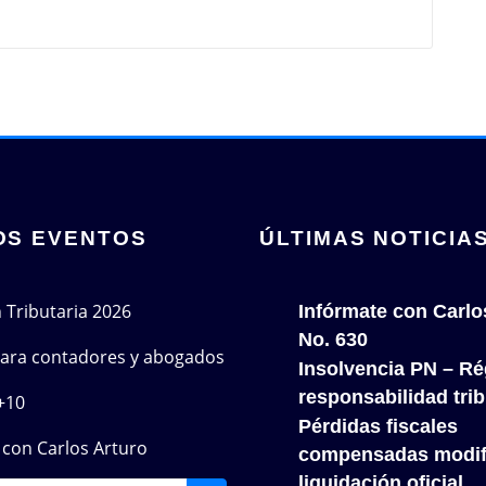
OS EVENTOS
ÚLTIMAS NOTICIA
n Tributaria 2026
Infórmate con Carlo
No. 630
 para contadores y abogados
Insolvencia PN – Re
responsabilidad trib
+10
Pérdidas fiscales
con Carlos Arturo
compensadas modif
liquidación oficial