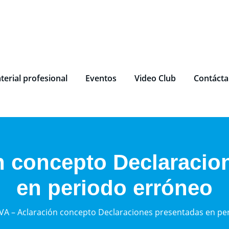
terial profesional
Eventos
Video Club
Contáct
́n concepto Declaraci
en periodo erróneo
IVA – Aclaración concepto Declaraciones presentadas en pe