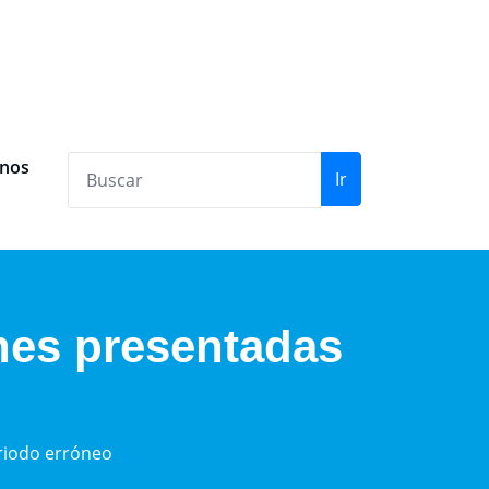
anos
Ir
ones presentadas
riodo erróneo