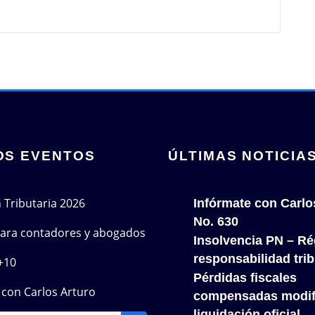
OS EVENTOS
ÚLTIMAS NOTICIA
n Tributaria 2026
Infórmate con Carlo
No. 630
 para contadores y abogados
Insolvencia PN – Re
responsabilidad trib
+10
Pérdidas fiscales
con Carlos Arturo
compensadas modif
liquidación oficial