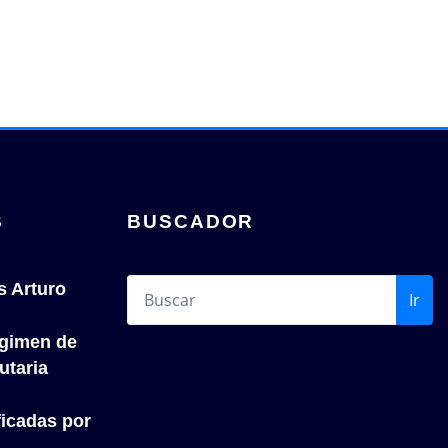
S
BUSCADOR
s Arturo
Ir
́gimen de
utaria
icadas por