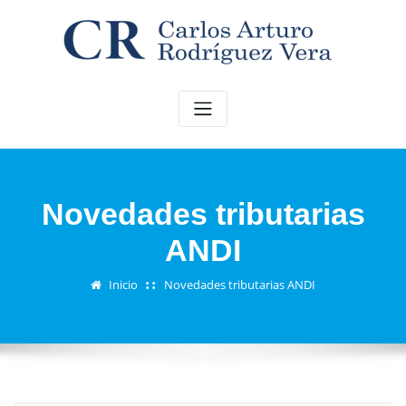
Saltar
al
contenido
Novedades tributarias
ANDI
Inicio
Novedades tributarias ANDI