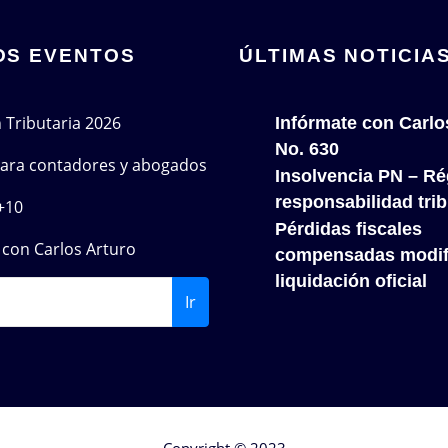
OS EVENTOS
ÚLTIMAS NOTICIA
n Tributaria 2026
Infórmate con Carlo
No. 630
 para contadores y abogados
Insolvencia PN – Re
responsabilidad trib
+10
Pérdidas fiscales
con Carlos Arturo
compensadas modif
liquidación oficial
Ir