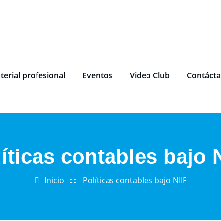
terial profesional
Eventos
Video Club
Contáct
íticas contables bajo 
Inicio
Políticas contables bajo NIIF