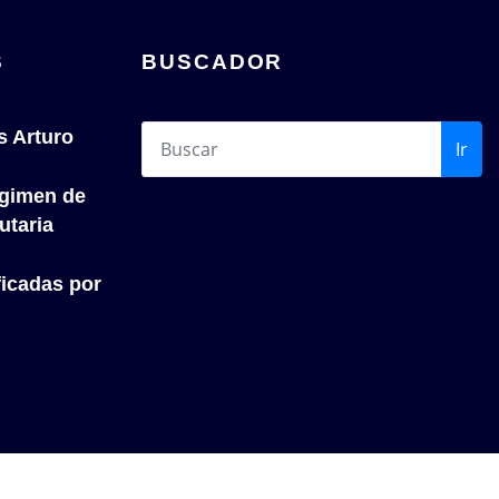
S
BUSCADOR
s Arturo
Ir
́gimen de
utaria
icadas por