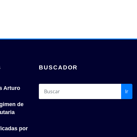
S
BUSCADOR
s Arturo
Ir
́gimen de
utaria
icadas por