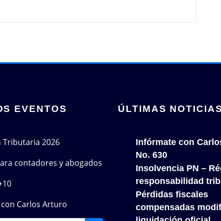
OS EVENTOS
ÚLTIMAS NOTICIA
n Tributaria 2026
Infórmate con Carlo
No. 630
 para contadores y abogados
Insolvencia PN – Re
responsabilidad trib
+10
Pérdidas fiscales
con Carlos Arturo
compensadas modif
liquidación oficial