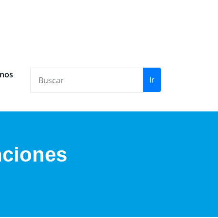
anos
Ir
nciones