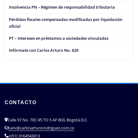
Insolvencia PN – Régimen de responsabilidad tributaria
Pérdidas fiscales compensadas modificadas por liquidación
oficial
PT – Intereses en préstamos a sociedades vinculadas
Infórmate con Carlos Arturo No. 629
CONTACTO
Calle 97 No. 70C-95 TO 5 AP 803, Bogotá D.C.
carv@carlosarturorodriguez.com.co
+(51) 3164543013