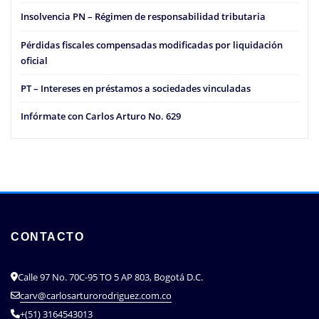
Insolvencia PN – Régimen de responsabilidad tributaria
Pérdidas fiscales compensadas modificadas por liquidación
oficial
PT – Intereses en préstamos a sociedades vinculadas
Infórmate con Carlos Arturo No. 629
CONTACTO
Calle 97 No. 70C-95 TO 5 AP 803, Bogotá D.C.
carv@carlosarturorodriguez.com.co
+(51) 3164543013