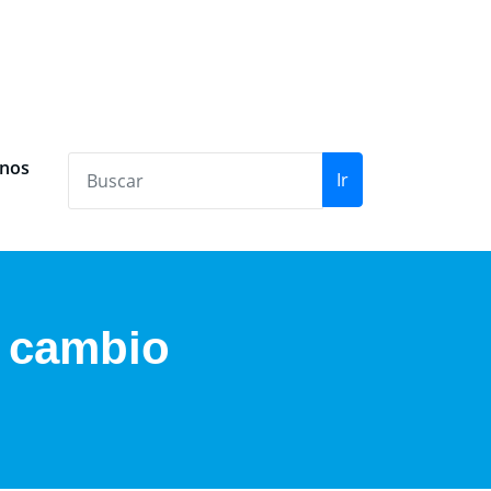
anos
Ir
n cambio