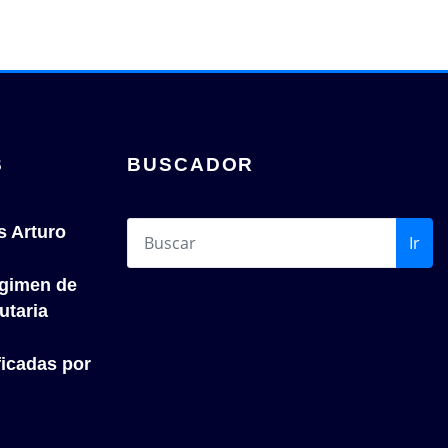
S
BUSCADOR
s Arturo
Ir
́gimen de
utaria
icadas por