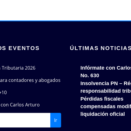
OS EVENTOS
ÚLTIMAS NOTICIA
n Tributaria 2026
Infórmate con Carlo
No. 630
 para contadores y abogados
Insolvencia PN – Re
responsabilidad trib
+10
Pérdidas fiscales
con Carlos Arturo
compensadas modif
liquidación oficial
Ir