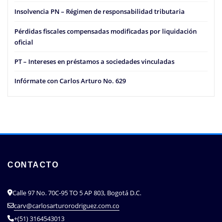
Insolvencia PN – Régimen de responsabilidad tributaria
Pérdidas fiscales compensadas modificadas por liquidación
oficial
PT – Intereses en préstamos a sociedades vinculadas
Infórmate con Carlos Arturo No. 629
CONTACTO
Calle 97 No. 70C-95 TO 5 AP 803, Bogotá D.C.
carv@carlosarturorodriguez.com.co
+(51) 3164543013