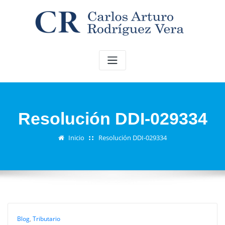
Saltar
al
contenido
Resolución DDI-029334
Inicio
Resolución DDI-029334
Blog
,
Tributario