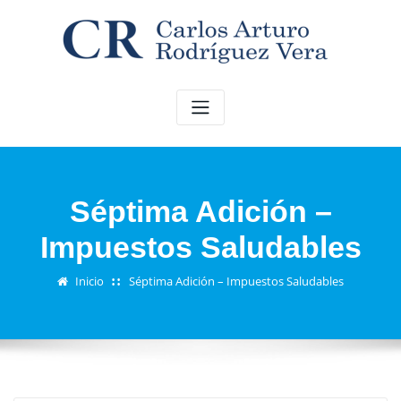
Saltar
al
contenido
Séptima Adición –
Impuestos Saludables
Inicio
Séptima Adición – Impuestos Saludables