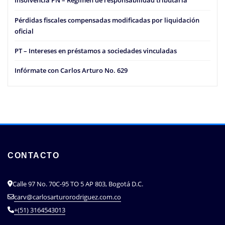
Insolvencia PN – Régimen de responsabilidad tributaria
Pérdidas fiscales compensadas modificadas por liquidación
oficial
PT – Intereses en préstamos a sociedades vinculadas
Infórmate con Carlos Arturo No. 629
CONTACTO
Calle 97 No. 70C-95 TO 5 AP 803, Bogotá D.C.
carv@carlosarturorodriguez.com.co
+(51) 3164543013