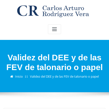
Saltar
al
contenido
Validez del DEE y de las
FEV de talonario o papel
Inicio
Validez del DEE y de las FEV de talonario o papel