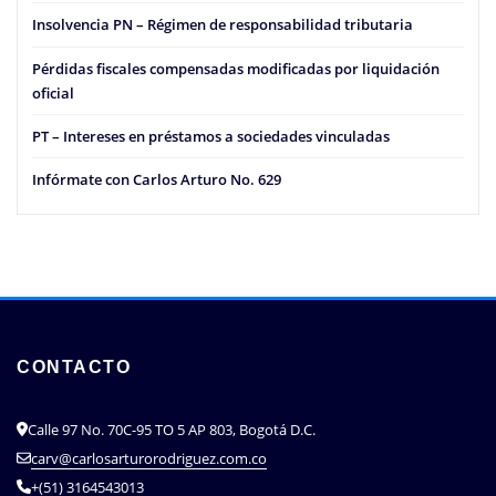
Insolvencia PN – Régimen de responsabilidad tributaria
Pérdidas fiscales compensadas modificadas por liquidación
oficial
PT – Intereses en préstamos a sociedades vinculadas
Infórmate con Carlos Arturo No. 629
CONTACTO
Calle 97 No. 70C-95 TO 5 AP 803, Bogotá D.C.
carv@carlosarturorodriguez.com.co
+(51) 3164543013