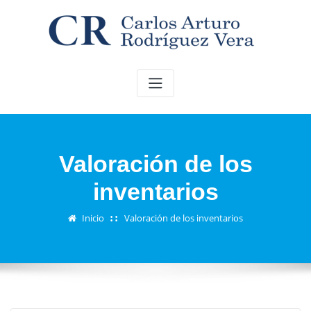
Saltar
al
contenido
Valoración de los
inventarios
Inicio
Valoración de los inventarios