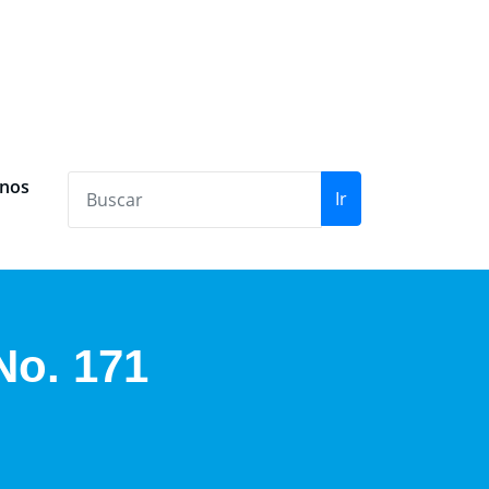
anos
Ir
No. 171