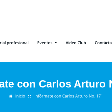
ial profesional
Eventos
Video Club
Contáct
ate con Carlos Arturo 
Inicio
Infórmate con Carlos Arturo No. 171