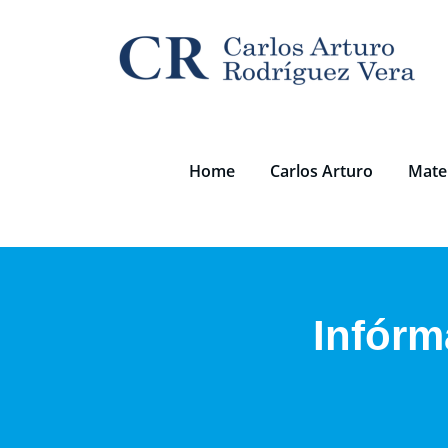
Saltar
al
contenido
Home
Carlos Arturo
Mater
Infórm