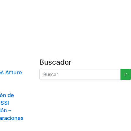
Buscador
os Arturo
Ir
ción de
SSSI
ón –
laraciones