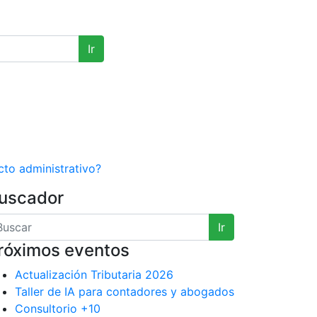
Ir
ación oficial de
rativo?
acto administrativo?
uscador
Ir
róximos eventos
Actualización Tributaria 2026
Taller de IA para contadores y abogados
Consultorio +10