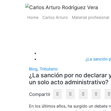
Saltar
al
contenido
Home
Carlos Arturo
Material profesional
¿La sanción por
aforo 
¿La sanción p
Blog
,
Tributario
¿La sanción por no declarar y 
un solo acto administrativo?
Compartir
En los últimos años, ha surgido un debate r