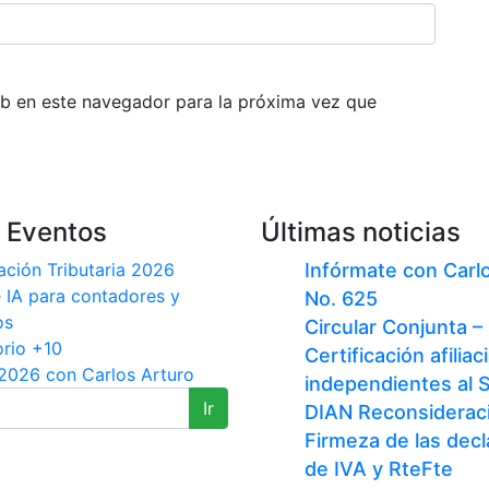
b en este navegador para la próxima vez que
 Eventos
Últimas noticias
ación Tributaria 2026
Infórmate con Carl
e IA para contadores y
No. 625
os
Circular Conjunta –
orio +10
Certificación afilia
026 con Carlos Arturo
independientes al 
Ir
DIAN Reconsideraci
Firmeza de las dec
de IVA y RteFte