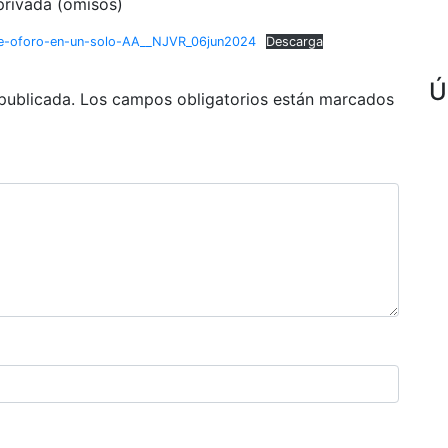
privada (omisos)
l-de-oforo-en-un-solo-AA__NJVR_06jun2024
Descarga
Ú
publicada.
Los campos obligatorios están marcados