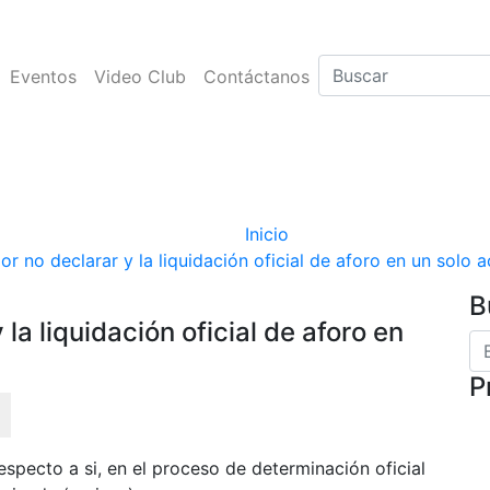
Eventos
Video Club
Contáctanos
 no declarar y la liquid
en un solo acto administ
Inicio
or no declarar y la liquidación oficial de aforo en un solo 
B
la liquidación oficial de aforo en
P
especto a si, en el proceso de determinación oficial